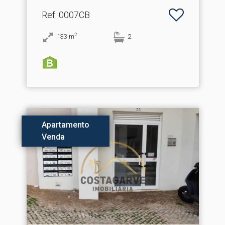
Ref
: 0007CB
2
133
m
2
Apartamento
Venda