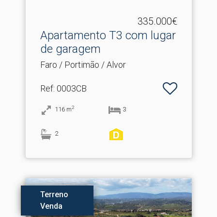
335.000€
Apartamento T3 com lugar
de garagem
Faro / Portimão / Alvor
Ref
: 0003CB
2
116
m
3
2
Terreno
Venda