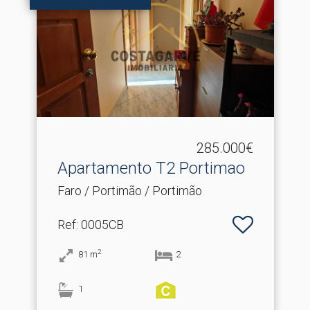
285.000€
Apartamento T2 Portimao
Faro / Portimão / Portimão
Ref
: 0005CB
2
81
m
2
1