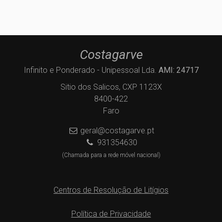
Costagarve
Infinito e Ponderado - Unipessoal Lda.
AMI: 24717
Sitio dos Salicos, CXP 1123X
8400-422
Faro
geral@costagarve.pt
931354630
(Chamada para a rede móvel nacional)
Centros de Resolução de Litígios
Política de Privacidade