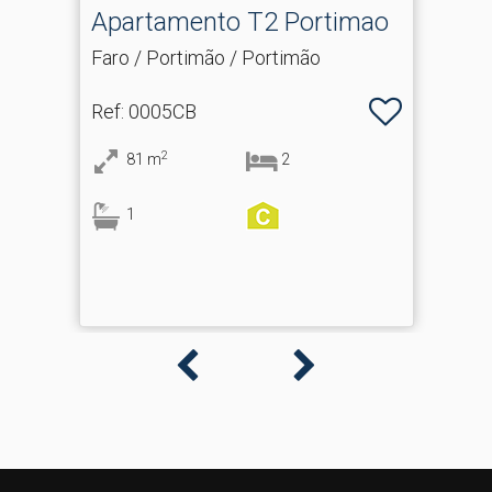
Apartamento T2 Portimao
Faro / Portimão / Portimão
Ref
: 0005CB
2
81
m
2
1