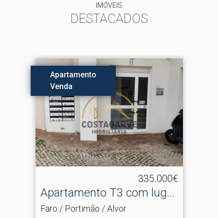
IMÓVEIS
DESTACADOS
Apartamento
Venda
335.000€
Apartamento T3 com lugar
de garagem
Faro / Portimão / Alvor